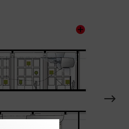
Karussell
im
Element
nächstes
Zeige