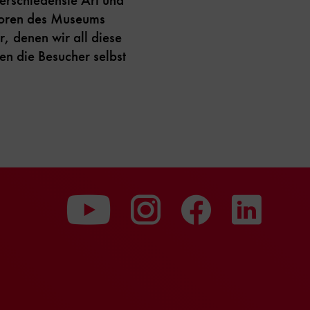
atoren des Museums
, denen wir all diese
n die Besucher selbst
Zu
Zu
Zu
unserer
unserer
unserer
Youtube-
Instagram-
Faceboo
Seite
Seite
Seite