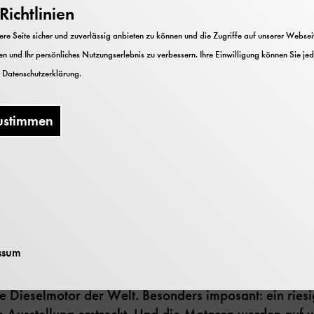
ichtlinien
e Seite sicher und zuverlässig anbieten zu können und die Zugriffe auf unserer Webseite
n und Ihr persönliches Nutzungserlebnis zu verbessern. Ihre Einwilligung können Sie jed
r
Datenschutzerklärung
.
ustimmen
eutschen Museum war, wird sich an die riesigen Dam
e Ausstellung Kraftmaschinen gehört zu den ältesten 
ssum
dernisierung wird ein Teil der neuen Kraftmaschinen-
en“ eröffnet. Auf rund 750 Quadratmetern sind Motor
te Dieselmotor der Welt. Besonders imposant: ein ries
e Ausstellung erstreckt. Und die Motoren werden auf v