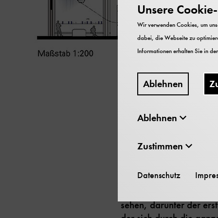
Karussell
Unsere Cookie-R
Wir verwenden Cookies, um unser
dabei, die Webseite zu optimiere
Informationen erhalten Sie in de
Ablehnen
Z
Ablehnen
Zustimmen
Jeder, der einmal im D
Mühlräder erinnern – di
Datenschutz
Impre
der ersten Phase der Mo
Titel „Energie – Motor
sehen, darunter der ers
der sich durch die ganz