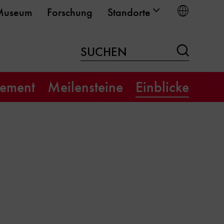
Sprach
Museum
Forschung
Standorte
Suchen
SUCHEN
ement
Meilensteine
Einblicke