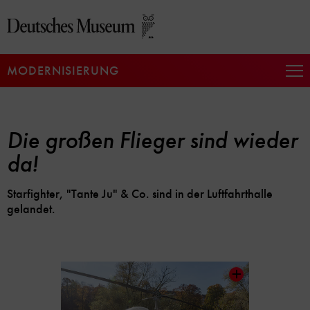
Direkt
zum
Seiteninhalt
springen
MODERNISIERUNG
Na
auf
un
zu
Die großen Flieger sind wieder
da!
Starfighter, "Tante Ju" & Co. sind in der Luftfahrthalle
gelandet.
Inhaltskarussell
überspringen