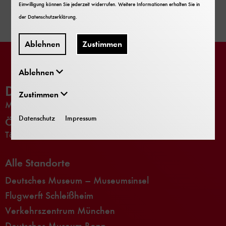
Einwilligung können Sie jederzeit widerrufen. Weitere Informationen erhalten Sie in
der
Datenschutzerklärung
.
Ablehnen
Zustimmen
Ablehnen
Deutsches Museum
Zustimmen
MODERNISIERUNG
Datenschutz
Impressum
Öffnungszeiten
Täglich 9-17 Uhr
Alle Standorte
Deutsches Museum – Museumsinsel
Flugwerft Schleißheim
Verkehrszentrum München
Deutsches Museum Bonn