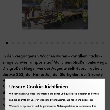
In den vergangenen Wochen waren - vor allem nachts -
einige Schwertransporte auf Münchens Straßen unterwegs:
Die großen Flieger wie der Augusta-Bell-Hubschrauber,
die Me 262, der Hansa Jet, der Starfighter, der Sikorsky-
Hubschrauber und die Junkers Ju 52 ("Tante Ju") kamen
Unsere Cookie-Richtlinien
Stück für Stück in die renovierte Luftfahrthalle. Inzwischen
sind die meisten Großexponate, die für die Sanierung
Wir verwenden Cookies, um unsere Seite sicher und zuverlässig anbieten zu können
ausgeräumt werden mussten, wieder zurück auf der
und die Zugriffe auf unserer Webseite zu analysieren. Sie helfen uns dabei, die
Museumsinsel.
Webseite zu optimieren und Ihr persönliches Nutzungserlebnis zu verbessern. Ihre